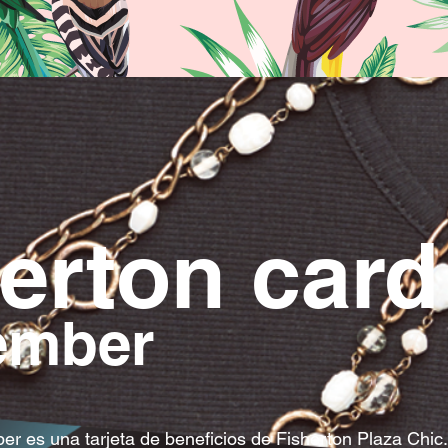
erton card
ember
r es una tarjeta de beneficios de Fisherton Plaza Chic.