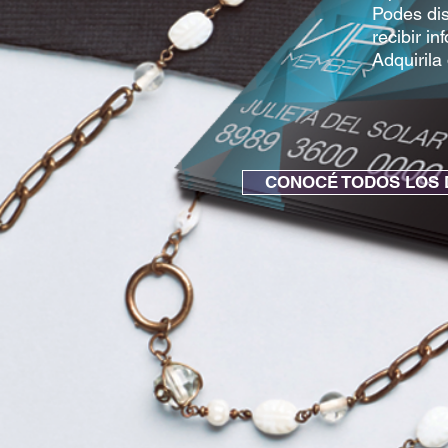
Podes di
recibir i
Adquirila
CONOCÉ TODOS LOS