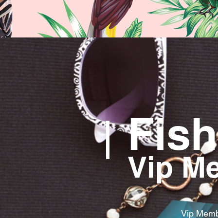
Fish
Vip M
Vip Membe