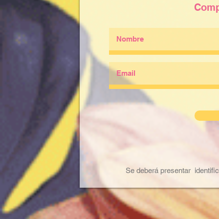
Comp
Se deberá presentar identifi